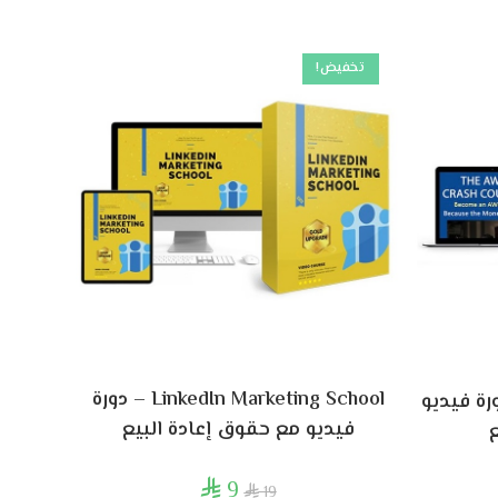
تخفيض!
LinkedIn Marketing School – دورة
Aweber Cra – دورة فيديو
فيديو مع حقوق إعادة البيع
ع
9

19
