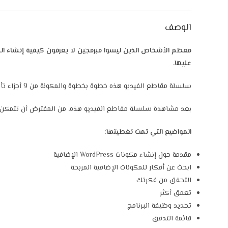
الوصف
معظم الأشخاص الذين ليسوا مبرمجين لا يعرفون كيفية إنشاء البر
عليها.
سلسلة مقاطع الفيديو هذه خطوة بخطوة والمكونة من 9 أجزاء تأخذك بيدك وتوضح لك كيفية أخذ فكرة بسيطة وتحويلها إلى مكون WordPress إضافي بسيط ولكنه “رائج”.
بعد مشاهدة سلسلة مقاطع الفيديو هذه، من المفترض أن تتمكن بس
المواضيع التي تمت تغطيتها:
مقدمة حول إنشاء مكونات WordPress الإضافية
ابحث عن أفكار للمكونات الإضافية المربحة
التحقق من فكرتك
تعمق أكثر
تحديد وظيفة البرنامج
قائمة التدفق