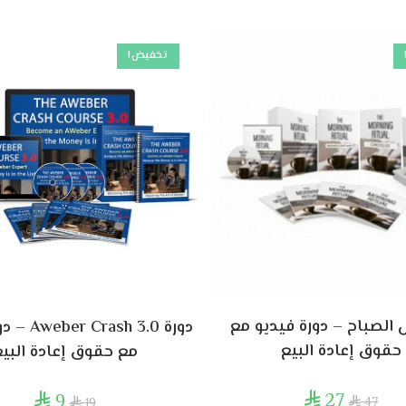
تخفيض!
لصباح – دورة فيديو مع
دورة sh 3.0
حقوق إعادة البيع
مع حقوق إعادة البي
27
9


47
19

