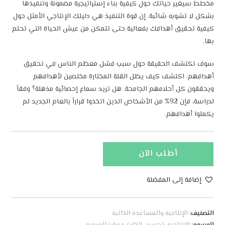
مخطط سيغير حياتك حول كيفية بناء إستراتيجية مضمونة وتنفيذها
بشكل لا تشوبه شائبة. إن قوة التنفيذ هي دليلك الإنتاجي الأمثل حول
كيفية تحقيق أهدافك بفعالية حتى تتمكن من عيش الحياة التي تحلم
بها.
سوف تكتشف الحقيقة حول سبب فشل معظم الناس في تحقيق
أهدافهم. اكتشف كيف يظل القلة المختارة مخلصين لأهدافهم
ويحققون كل أحلامهم الجامحة. هل تريد سماع إحصائية مذهلة؟ وفقاً
لدراسة، فإن 92% من الأشخاص الذين اتخذوا قراراً بالعام الجديد لم
يكملوا أهدافهم.
أطلب الآن
إضافة إلى المفضلة
A
l
التصنيف:
الإنتاجية والمساعدة الذاتية
t
الوسوم:
الإنتاجية
,
تحسين الذات
,
دورات الفيديو