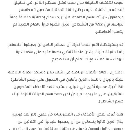
سوف تكتشف الحقيقة حول سبب فشل معظم الناس في تحقيق
أهدافهم. اكتشف كيف يظل القلة المختارة مخلصين لأهدافهم
ويحققون كل أحلامهم الجامحة. هل تريد سماع إحصائية مذهلة؟ وفقاً
لدراسة، فإن 92% من الأشخاص الذين اتخذوا قراراً بالعام الجديد لم
يكملوا أهدافهم.
قد يستيقظك الأمر عندما تدرك أن معظم الناس لن يعيشوا أحلامهم.
إنها حقيقة حزينة، ولكن عندما تقضي بضعة عقود على هذه الكرة
الزرقاء كما فعلت، فإنك تعلم أن هذا صحيح.
اذهب إلى صالة الألعاب الرياضية في شهر يناير وستجد الصالة الرياضية
مليئة بالرجال والنساء الذين يأملون في الحصول على جسم الشاطئ
هذا أخيرًا. عد مرة أخرى في فبراير، وستجد فقط الأعضاء المخضرمين
المتبقيين. على ما يبدو، لم يكن لدى معظمهم الجينات اللازمة لبناء
جسم الشاطئ.
كنت أعرف بعض الأصدقاء في العشرينيات من عمري (لم نعد قريبين
جدًا) الذين كانوا يتحدثون عن أن يصبحوا مليونيرًا في الثلاثين من
عمرهم. كانوا يقومون بأعمال غير متقنة وينتقلون من عمل إلى آخر في