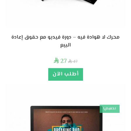
محرك لا هوادة فيه – دورة فيديو مع حقوق إعادة
البيع
27

47

أطلب الآن
تخفيض!