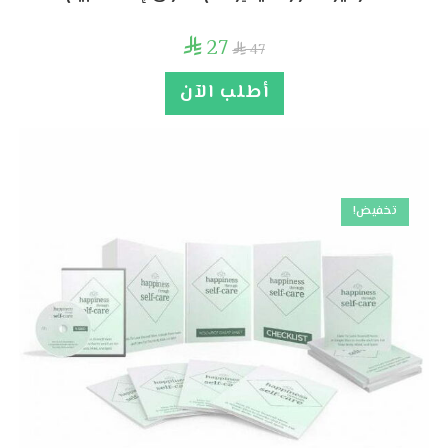
27

47

أطلب الآن
تخفيض!