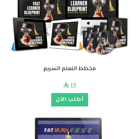
مخطط التعلم السريع
12

أطلب الآن