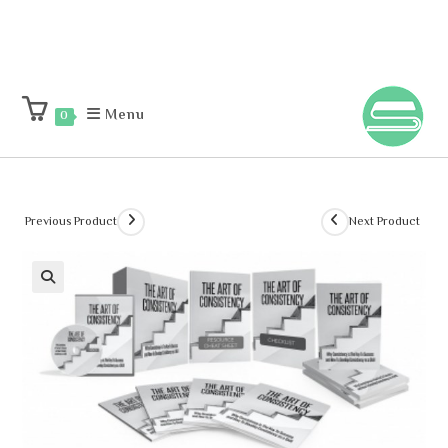
Menu
0
Previous Product
Next Product