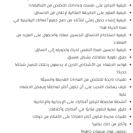
كيفية التركيز على نفسك وعاداتك للتخلص من التناقضات؛
كيفية العثور على الطريقة المثالية لإتقان فن الاتساق؛
كيفية إنشاء جدول زمني للتأكد من دمج جميع أعمالك الروتينية في
نمط الحياة هذا؛
كيفية استخدام الاتساق لتحسين عملك والحصول على المزيد من
العملاء؛
كيفية تحسين ضبط النفس لديك وتحويله إلى اتساق؛
طرق تقوية علاقاتك بشكل متسق
قواعد الابتعاد عن الأشخاص الذين لا يدعمون رحلتك لتصبح شخصًا
جديدًا؛
تقنيات ناجحة للتخلص من العادات القديمة والسيئة؛
كيف يمكنك التدرب على أن تكون أكثر تعاطفًا ويمكن الاعتماد
عليه؛
أنشطة مخصصة لتركيز أفكارك على الإيجابية والإنتاجية؛
طرق عملية لتكون مثابرًا في أفكارك وأخلاقك؛
تقنيات عديدة لتكون أكثر انفتاحًا على الأفكار من حولك؛
وأكثر من ذلك بكثير!
يتضمن مواد مبيعات جاهزة!