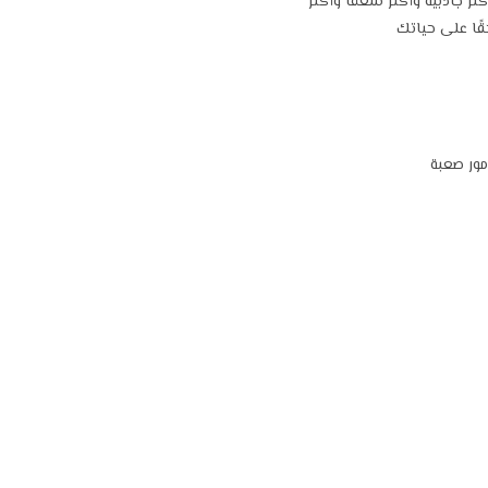
 جاذبية وأكثر شغفًا وأكثر
قًا على حياتك
مور صعبة