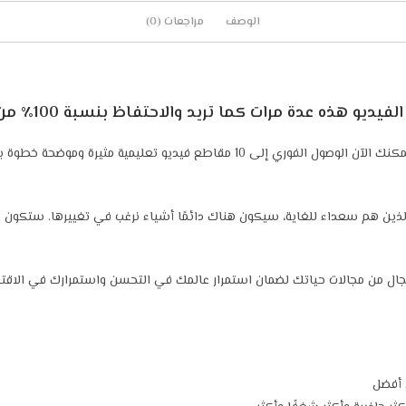
الوصف
مراجعات (0)
ذه عدة مرات كما تريد والاحتفاظ بنسبة 100٪ من الأرباح لنفسك !!! <<
الدليل البسيط خطوة بخطوة لتحقيق أي هدف تريده في الحياة. يمكنك الآن الوصول الفو
 الذين هم سعداء للغاية، سيكون هناك دائمًا أشياء نرغب في تغييرها. ستكون ه
 من مجالات حياتك لضمان استمرار عالمك في التحسن واستمرارك في الاقتراب 
 أفضل