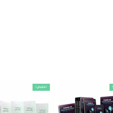
تخفيض!