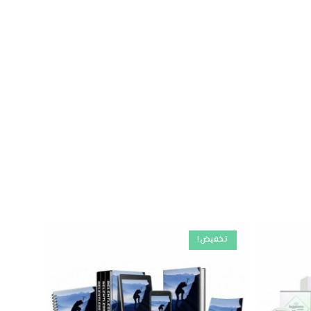
تخفيض!