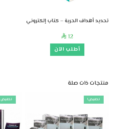
تحديد أهداف الحرية – كتاب إلكتروني
12

أطلب الآن
منتجات ذات صلة
تخفيض!
تخفيض!