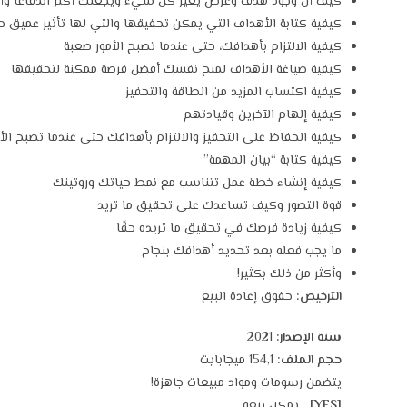
كيف أن وجود هدف وغرض يغير كل شيء ويجعلك أكثر اندفاعًا وأكثر
كيفية كتابة الأهداف التي يمكن تحقيقها والتي لها تأثير عميق ح
كيفية الالتزام بأهدافك، حتى عندما تصبح الأمور صعبة
كيفية صياغة الأهداف لمنح نفسك أفضل فرصة ممكنة لتحقيقها
كيفية اكتساب المزيد من الطاقة والتحفيز
كيفية إلهام الآخرين وقيادتهم
كيفية الحفاظ على التحفيز والالتزام بأهدافك حتى عندما تصبح الأ
كيفية كتابة “بيان المهمة”
كيفية إنشاء خطة عمل تتناسب مع نمط حياتك وروتينك
قوة التصور وكيف تساعدك على تحقيق ما تريد
كيفية زيادة فرصك في تحقيق ما تريده حقًا
ما يجب فعله بعد تحديد أهدافك بنجاح
وأكثر من ذلك بكثير!
الترخيص:
حقوق إعادة البيع
سنة الإصدار:
2021
حجم الملف:
154,1 ميجابايت
يتضمن رسومات ومواد مبيعات جاهزة!
[YES]
يمكن بيعه