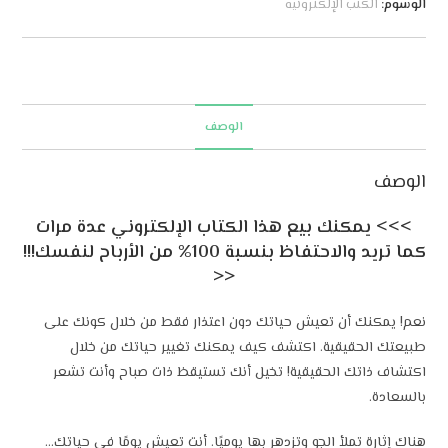
الوسوم:
الكتب الإلكترونية
e
r
n
a
t
الوصف
i
v
الوصف
e
:
>>> يمكنك بيع هذا الكتاب الإلكتروني عدة مرات
كما تريد والاحتفاظ بنسبة 100% من الأرباح لنفسك!!!
<<
نعم! يمكنك أن تعيش حياتك دون اعتذار فقط من خلال كونك على
طبيعتك الحقيقية. اكتشف كيف يمكنك تغيير حياتك من خلال
اكتشاف ذاتك الحقيقية! تخيل أنك تستيقظ ذات صباح وأنت تشعر
بالسعادة.
هناك إثارة تملأ الجو وتزدهر بها يوميًا. أنت تعيش يومًا في حياتك…