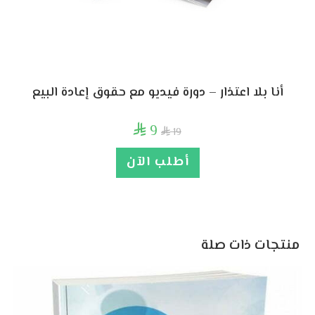
أنا بلا اعتذار – دورة فيديو مع حقوق إعادة البيع
9

19

أطلب الآن
منتجات ذات صلة