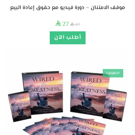
موقف الامتنان – دورة فيديو مع حقوق إعادة البيع
27

47

أطلب الآن
تخفيض!