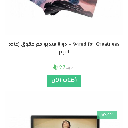
Wired for Greatness – دورة فيديو مع حقوق إعادة
البيع
27

47

أطلب الآن
تخفيض!